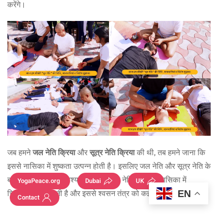
करेंगे।
जब हमने
जल नेति क्रिया
और
सूत्र नेति क्रिया
की थी, तब हमने जाना कि
इससे नासिका में शुष्कता उत्पन्न होती है। इसलिए जल नेति और सूत्र नेति के
बाद
घृत नेति
करना आवश्यक होता है। घृत नेति से हमारी नासिका में
YogaPeace.org
Dubai
UK
EN
चिकनाहट बनी रहती है और इससे श्वसन तंत्र को कई लाभ होते हैं।
Contact