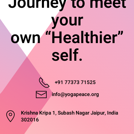
Journey to meet
your
own “Healthier”
self.
+91 77373 71525
info@yogapeace.org
Krishna Kripa 1, Subash Nagar Jaipur, India
302016