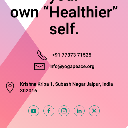
own “Healthier”
self.
+91 77373 71525
info@yogapeace.org
Krishna Kripa 1, Subash Nagar Jaipur, India
302016