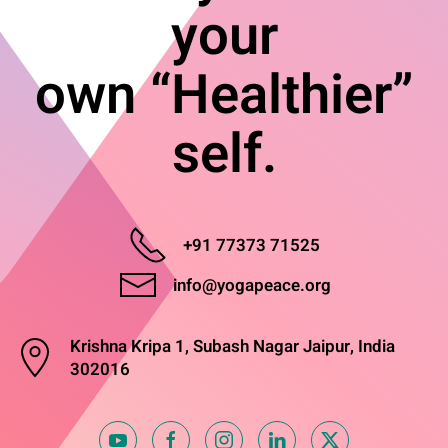
your
own “Healthier”
self.
+91 77373 71525
info@yogapeace.org
Krishna Kripa 1, Subash Nagar Jaipur, India
302016