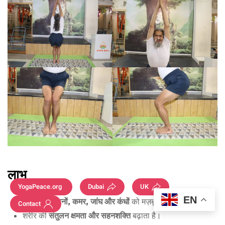
लाभ
YogaPeace.org
Dubai
UK
EN
पिंडलियों, घुटनों, कमर, जांघ और कंधों
को मज़बूत बनाता है।
Contact
शरीर की
संतुलन क्षमता और सहनशक्ति
बढ़ाता है।